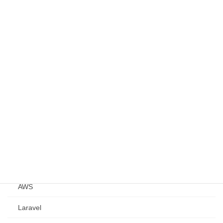
Web制作
css
html
js
PHP
デザイナーの小話
オンラインレッスン・予約システム
システム開発
AWS
Laravel